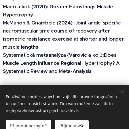
Maeo a kol. (2020): Greater Hamstrings Muscle
Hypertrophy
McMahon & Onambele (2024):
Joint angle-specific
neuromuscular time course of recovery after
isometric resistance exercise at shorter and longer
muscle lengths
Systematická metaanalýza (Varovic a kol.):
Does
Muscle Length Influence Regional Hypertrophy? A
Systematic Review and Meta-Analysis
Share
Používáme cookies, abychom zajistili správné fungování a
bezpečnost našich stránek. Tím vám můžeme zajistit tu
nejlepší zkušenost při jejich návštěvě.
Obrázky poskytl
Pexels
Přijmout nezbytné
Přijmout vše