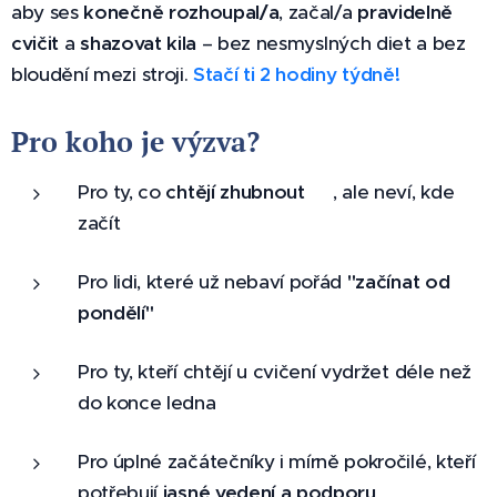
aby ses
konečně rozhoupal/a
, začal/a
pravidelně
cvičit
a
shazovat kila
– bez nesmyslných diet a bez
bloudění mezi stroji.
Stačí ti 2 hodiny týdně!
Pro koho je výzva? 🤔
Pro ty, co
chtějí zhubnout
⚖️, ale neví, kde
začít
Pro lidi, které už nebaví pořád
"začínat od
pondělí"
🙄
Pro ty, kteří chtějí u cvičení vydržet déle než
do konce ledna
Pro úplné začátečníky i mírně pokročilé, kteří
potřebují
jasné vedení a podporu
🤝