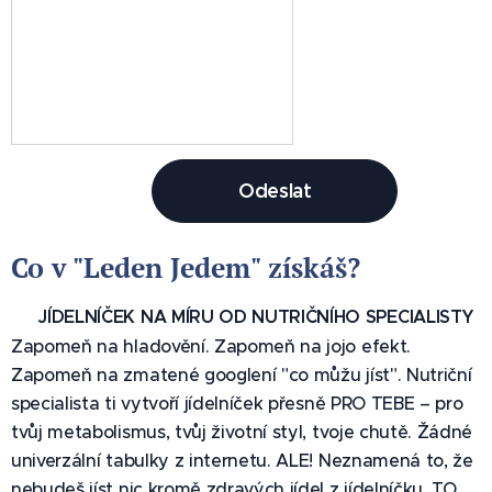
Odeslat
Co v "Leden Jedem" získáš? 🎁
🍽️ JÍDELNÍČEK NA MÍRU OD NUTRIČNÍHO SPECIALISTY
Zapomeň na hladovění. Zapomeň na jojo efekt.
Zapomeň na zmatené googlení "co můžu jíst". Nutriční
specialista ti vytvoří jídelníček přesně PRO TEBE – pro
tvůj metabolismus, tvůj životní styl, tvoje chutě. Žádné
univerzální tabulky z internetu. ALE! Neznamená to, že
nebudeš jíst nic kromě zdravých jídel z jídelníčku. TO