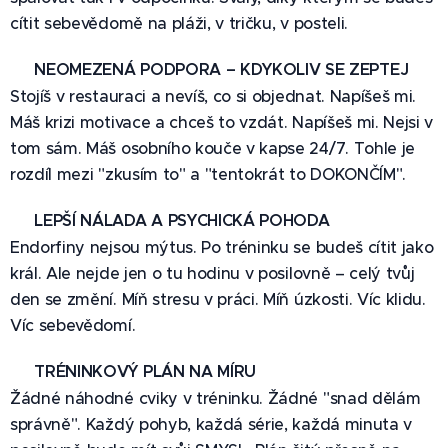
cítit sebevědomě na pláži, v tričku, v posteli.
📱
NEOMEZENÁ PODPORA – KDYKOLIV SE ZEPTEJ
Stojíš v restauraci a nevíš, co si objednat. Napíšeš mi.
Máš krizi motivace a chceš to vzdát. Napíšeš mi. Nejsi v
tom sám. Máš osobního kouče v kapse 24/7. Tohle je
rozdíl mezi "zkusím to" a "tentokrát to DOKONČÍM".
😊 LEPŠÍ NÁLADA A PSYCHICKÁ POHODA
Endorfiny nejsou mýtus. Po tréninku se budeš cítit jako
král. Ale nejde jen o tu hodinu v posilovně – celý tvůj
den se změní. Míň stresu v práci. Míň úzkosti. Víc klidu.
Víc sebevědomí.
🎯 TRÉNINKOVÝ PLÁN NA MÍRU
Žádné náhodné cviky v tréninku. Žádné "snad dělám
správně". Každý pohyb, každá série, každá minuta v