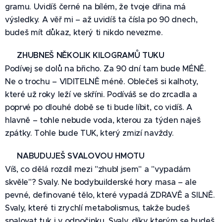
gramu. Uvidíš černé na bílém, že tvoje dřina má
výsledky. A věř mi – až uvidíš ta čísla po 90 dnech,
budeš mít důkaz, který ti nikdo nevezme.
📉
ZHUBNEŠ NĚKOLIK KILOGRAMŮ TUKU
Podívej se dolů na břicho. Za 90 dní tam bude MÉNĚ.
Ne o trochu – VIDITELNĚ méně. Oblečeš si kalhoty,
které už roky leží ve skříni. Podíváš se do zrcadla a
poprvé po dlouhé době se ti bude líbit, co vidíš. A
hlavně – tohle nebude voda, kterou za týden naješ
zpátky. Tohle bude TUK, který zmizí navždy.
💪
NABUDUJEŠ SVALOVOU HMOTU
Víš, co dělá rozdíl mezi "zhubl jsem" a "vypadám
skvěle"? Svaly. Ne bodybuilderské hory masa – ale
pevné, definované tělo, které vypadá ZDRAVĚ a SILNĚ.
Svaly, které ti zrychlí metabolismus, takže budeš
spalovat tuk i v odpočinku. Svaly, díky kterým se budeš