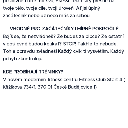
posilovně bude mít svůj SMYSL. Plán šitý přesně na
tvoje tělo, tvoje cíle, tvoji úroveň. Ať jsi úplný
začátečník nebo už něco máš za sebou.
🆕 VHODNÉ PRO ZAČÁTEČNÍKY I MÍRNĚ POKROČILÉ
Bojíš se, že nezvládneš? Že budeš za blbce? Že ostatní
v posilovně budou koukat? STOP! Takhle to nebude.
Tohle opravdu zvládneš! Každý cvik ti vysvětlím. Každý
pohyb zkontroluju.
KDE PROBÍHAJÍ TRÉNINKY?
V novém moderním fitness centru Fitness Club Start 4 (
Křižíkova 734/1, 370 01 České Budějovice 1)