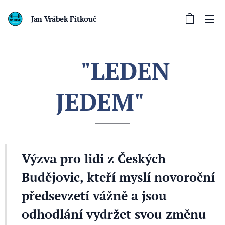
Jan Vrábek Fitkouč
"LEDEN
🏋️‍♂️
JEDEM"
🏋️‍♂️
Výzva pro lidi z Českých
Budějovic, kteří myslí novoroční
předsevzetí vážně a jsou
odhodlání vydržet svou změnu