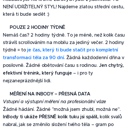
NENÍ UDRŽITELNÝ STYL! Najdeme zlatou střední cestu,
která ti bude sedět :)
⏰ POUZE 2 HODINY TÝDNĚ
Nemáš čas? 2 hodiny týdně. To je méně, než kolik času
strávíš scrollováním na mobilu za jediný večer. 2 hodiny
týdně = to
je čas, který ti bude stačit pro kompletní
transformaci těla za 90 dní.
Žádná každodenní dřina v
posilovně. Žádné obětování času s rodinou.
Jen chytrý,
efektivní trénink, který funguje
– i pro ty
nejzaneprázdnější lidi.
📊 MĚŘENÍ NA INBODY – PŘESNÁ DATA
Vstupní a výstupní měření na profesionální váze
Žádné hádání. Žádné "možná jsem zhubl, možná ne".
InBody ti ukáže PŘESNĚ kolik tuku jsi spálil,
kolik svalů
nabral, jak se změnilo složení tvého těla – gram po