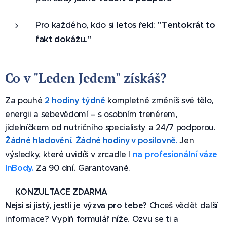
Pro každého, kdo si letos řekl:
"Tentokrát to
fakt dokážu."
✅
Co v "Leden Jedem" získáš? 🎁
Za pouhé
2 hodiny týdně
kompletně změníš své tělo,
energii a sebevědomí – s osobním trenérem,
jídelníčkem od nutričního specialisty a 24/7 podporou.
Žádné hladovění
.
Jen
Žádné hodiny v posilovně
.
výsledky, které uvidíš v zrcadle I
na profesionální váze
InBody.
Za 90 dní. Garantovaně.
📱
KONZULTACE ZDARMA
Nejsi si jistý, jestli je výzva pro tebe?
Chceš vědět další
informace? Vyplň formulář níže. Ozvu se ti a