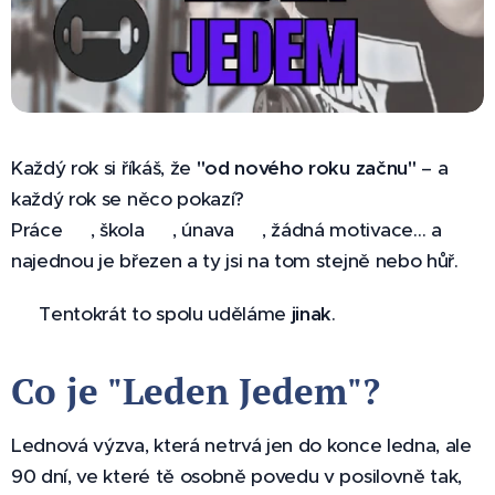
Každý rok si říkáš, že
"od nového roku začnu"
– a
každý rok se něco pokazí?
Práce 🧑‍💻, škola 📚, únava 😴, žádná motivace… a
najednou je březen a ty jsi na tom stejně nebo hůř.
👉 Tentokrát to spolu uděláme
jinak
.
Co je "Leden Jedem"?
🏋️‍♂️
Lednová výzva, která netrvá jen do konce ledna, ale
90 dní, ve které tě osobně povedu v posilovně tak,