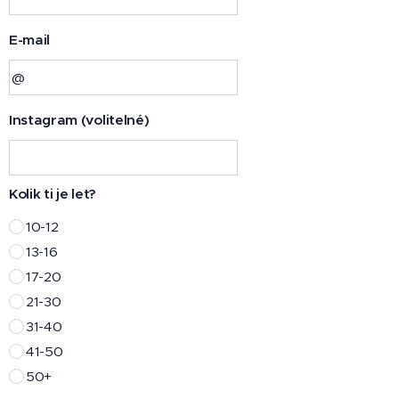
E-mail
Instagram (volitelné)
Kolik ti je let?
10-12
13-16
17-20
21-30
31-40
41-50
50+