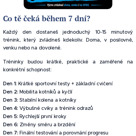
Co tě čeká během 7 dní? 📅
Každý den dostaneš jednoduchý 10-15 minutový
trénink, který zvládneš kdekoliv. Doma, v posilovně,
venku nebo na dovolené.
Tréninky budou krátké, praktické a zaměřené na
konkrétní schopnost:
Den 1:
Krátké sportovní testy + základní cvičení🧪
Den 2:
Mobilita kotníků a kyčlí 🦵
Den 3:
Stabilní kolena a kotníky 🛡️
Den 4:
Výbušné cviky a trénink odrazů 💥
Den 5:
Rychlejší první kroky ⚡
Den 6:
Změny směru a brzdění 🔁
Den 7:
Finální testování a porovnání progresu 🏆