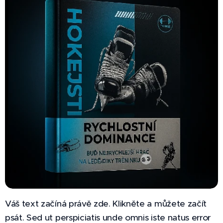
e –
rychlost,
výbušno
st a síla!
✅ Plán
jsem
vytvořil
já na
základě
práce s
desítka
mi
sportov
ců,
nejedná
Váš text začíná právě zde. Klikněte a můžete začít
se o
psát. Sed ut perspiciatis unde omnis iste natus error