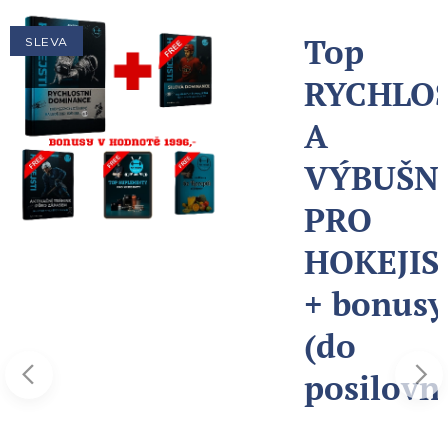
-
Top
SLEVA
NÍ
RYCHLO
STI
A
VÝBUŠN
NOSTI
PRO
HOKEJIS
+ bonusy
(do
č
posilovn
✅
il