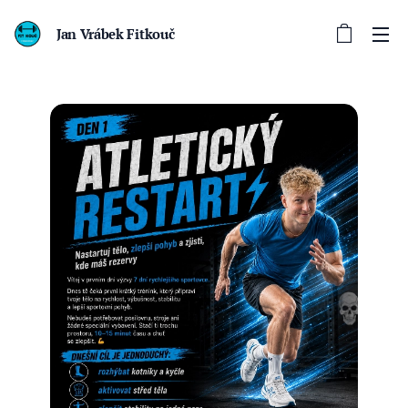
Jan Vrábek Fitkouč