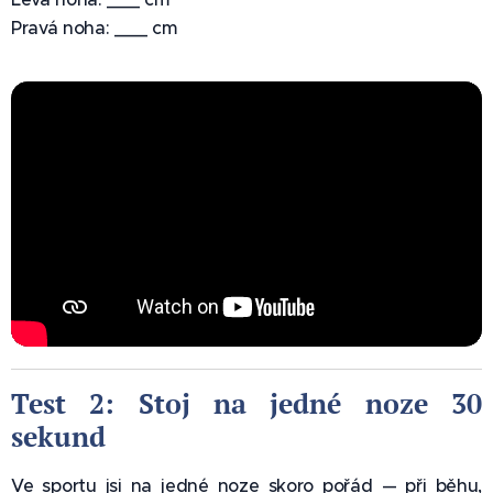
Pravá noha: ___ cm
Test 2: Stoj na jedné noze 30
sekund 🛡️
Ve sportu jsi na jedné noze skoro pořád — při běhu,