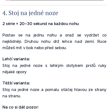
4. Stoj na jedné noze 🛡️
2 série × 20–30 sekund na každou nohu
Postav se na jednu nohu a snaž se vydržet co
nejklidněji. Druhou nohu drž lehce nad zemí. Ruce
můžeš mít v bok nebo před sebou.
Lehčí varianta:
Stoj na jedné noze s lehkým dotykem prstů ruky
nějaké opory
Těžší varianta:
Stoj na jedné noze a pomalu otáčej hlavou ze strany
na stranu.
Na co si dát pozor: