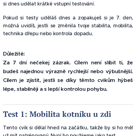
si dnes udělat krátké vstupní testování.
Pokud si testy uděláš dnes a zopakuješ si je 7. den,
možná uvidíš, jestli se změnila tvoje stabilita, mobilita,
technika dřepu nebo kontrola dopadu.
Důležité:
Za 7 dní nečekej zázrak. Cílem není slíbit ti, že
budeš najednou výrazně rychlejší nebo výbušnější.
Cílem je zjistit, jestli se díky těmto cvikům hýbeš
lépe, stabilněji a s lepší kontrolou pohybu. ⚡
Test 1: Mobilita kotníku u zdi 🦶
Tento cvik si dělal hned na začátku, takže by si ho měl
už mít natrénovaný. Nyní ho použijeme jako test.