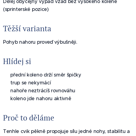
Dělej obyčejný výpad vzad bez vysokého kolene
(sprinterské pozice)
Těžší varianta
Pohyb nahoru proveď výbušněji.
Hlídej si
✅ přední koleno drží směr špičky
✅ trup se nekymácí
✅ nahoře neztrácíš rovnováhu
✅ koleno jde nahoru aktivně
Proč to děláme
Tenhle cvik pěkně propojuje sílu jedné nohy, stabilitu a