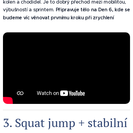
kolen a chodidel. Je to dobrý přechod mezi mobilitou,
výbušností a sprintem.
Připravuje tělo na Den 6, kde se
budeme víc věnovat prvnímu kroku při zrychlení
3. Squat jump + stabilní