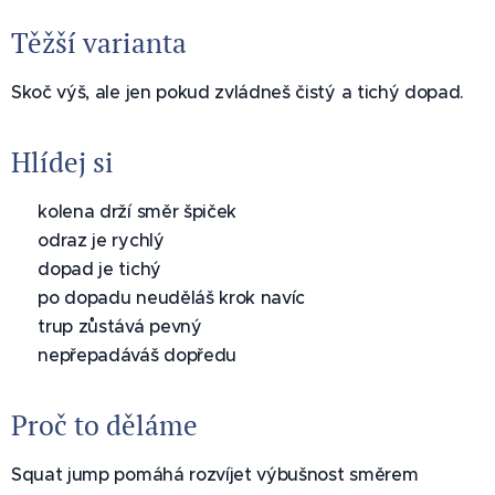
Těžší varianta
Skoč výš, ale jen pokud zvládneš čistý a tichý dopad.
Hlídej si
✅ kolena drží směr špiček
✅ odraz je rychlý
✅ dopad je tichý
✅ po dopadu neuděláš krok navíc
✅ trup zůstává pevný
✅ nepřepadáváš dopředu
Proč to děláme
Squat jump pomáhá rozvíjet výbušnost směrem