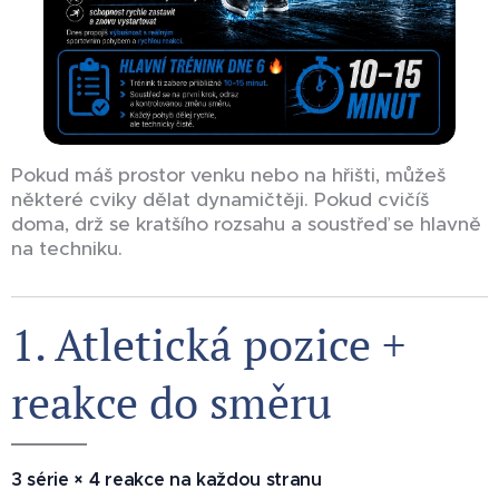
Pokud máš prostor venku nebo na hřišti, můžeš
některé cviky dělat dynamičtěji. Pokud cvičíš
doma, drž se kratšího rozsahu a soustřeď se hlavně
na techniku.
1. Atletická pozice +
reakce do směru 🛡️
3 série × 4 reakce na každou stranu