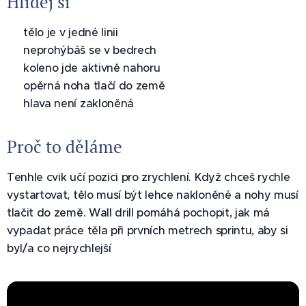
Hlídej si
✅ tělo je v jedné linii
✅ neprohýbáš se v bedrech
✅ koleno jde aktivně nahoru
✅ opěrná noha tlačí do země
✅ hlava není zakloněná
Proč to děláme
Tenhle cvik učí pozici pro zrychlení. Když chceš rychle
vystartovat, tělo musí být lehce nakloněné a nohy musí
tlačit do země. Wall drill pomáhá pochopit, jak má
vypadat práce těla při prvních metrech sprintu, aby si
byl/a co nejrychlejší