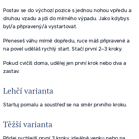
Postav se do výchozí pozice s jednou nohou vpředu a
druhou vzadu a jdi do mírného výpadu. Jako kdybys
byl/a připravený/á vystartovat.
Přeneseš váhu mírně dopředu, ruce máš připravené a
na povel uděláš rychlý start. Stačí první 2–3 kroky.
Pokud cvičíš doma, udělej jen první krok nebo dva a
zastav.
Lehčí varianta
Startuj pomalu a soustřeď se na směr prvního kroku.
Těžší varianta
Přidej rychlejší první 3 kroky, ideálně venku nebo na