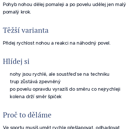
Pohyb nohou dělej pomaleji a po povelu udělej jen malý
pomalý krok.
Těžší varianta
Přidej rychlost nohou a reakci na náhodný povel.
Hlídej si
✅ nohy jsou rychlé, ale soustřeď se na techniku
✅ trup zůstává zpevněný
✅ po povelu opravdu vyrazíš do směru co nejrychleji
✅ kolena drží směr špiček
Proč to děláme
Ve sportu musíš umět rychle přešlapovat, odhadovat