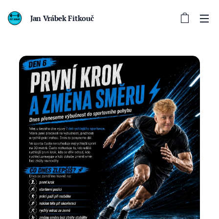
Jan Vrábek Fitkouč