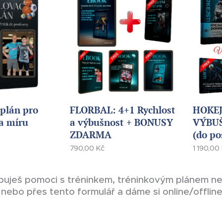
plán pro
FLORBAL: 4+1 Rychlost
HOKEJ
a míru
a výbušnost + BONUSY
VÝBUŠ
ZDARMA
(do po
790,00
Kč
1 190,00
ebuješ pomoci s tréninkem, tréninkovým plánem n
tě nebo přes tento formulář a dáme si online/offl