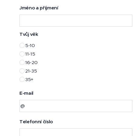
Jméno a příjmení
Tvůj věk
5-10
11-15
16-20
21-35
35+
E-mail
Telefonní číslo