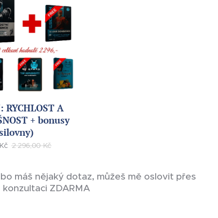
: RYCHLOST A
NOST + bonusy
silovny)
Kč
2 296,00
Kč
ebo máš nějaký dotaz, můžeš mě oslovit přes
ine konzultaci ZDARMA