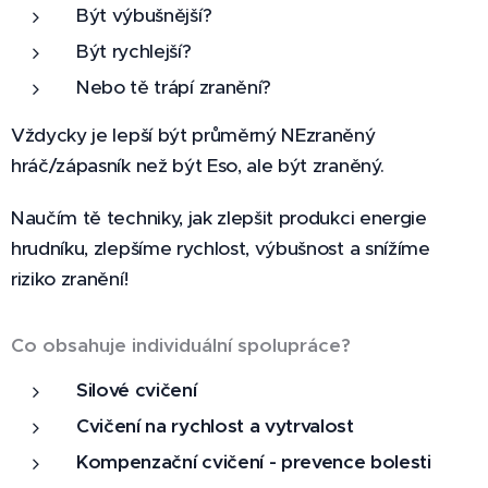
je
Být výbušnější?
něco
Být rychlejší?
přímo
Nebo tě trápí zranění?
pro
tebe!
Vždycky je lepší být průměrný NEzraněný
Od teď
hráč/zápasník než být Eso, ale být zraněný.
budeš
vědět,
Naučím tě techniky, jak zlepšit produkci energie
co ve
hrudníku, zlepšíme rychlost, výbušnost a snížíme
fitku
riziko zranění!
cvičit!
A k
Co obsahuje individuální spolupráce?
tomu
ještě
Silové cvičení
získáš
Cvičení na rychlost a vytrvalost
rychlos
Kompenzační cvičení - prevence bolesti
t a sílu