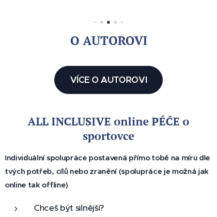
florbali
sta a
trápí tě
O AUTOROVI
bolesti
zad,
kotníků
VÍCE O AUTOROVI
, kolen
nebo
chceš
ALL INCLUSIVE online PÉČE o
takový
sportovce
m
zranění
Individuální spolupráce postavená přímo tobě na míru dle
m
tvých potřeb, cílů nebo zranění (spolupráce je možná jak
předejí
online tak offline)
t, tak
tohle
Chceš být silnější?