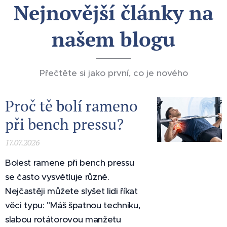
Nejnovější články na
u
Zlepšit
našem blogu
stabilit
u,
dynami
Přečtěte si jako první, co je nového
ku a
preven
Proč tě bolí rameno
ci
při bench pressu?
zranění
Posouv
17.07.2026
at
výkonn
Bolest ramene při bench pressu
ost
se často vysvětluje různě.
system
Nejčastěji můžete slyšet lidi říkat
aticky
věci typu: "Máš špatnou techniku,
a
slabou rotátorovou manžetu