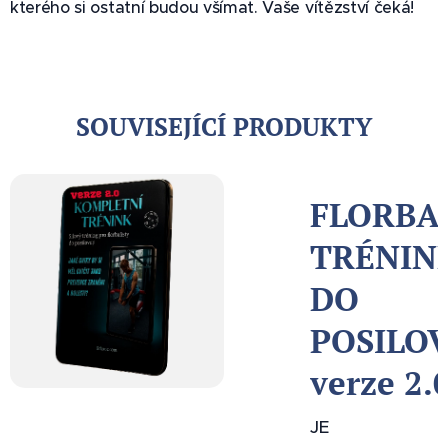
kterého si ostatní budou všímat. Vaše vítězství čeká!
SOUVISEJÍCÍ PRODUKTY
-
FLORBAL
AČNÍ
TRÉNIN
NK
DO
POSILO
EM
verze 2.
JE