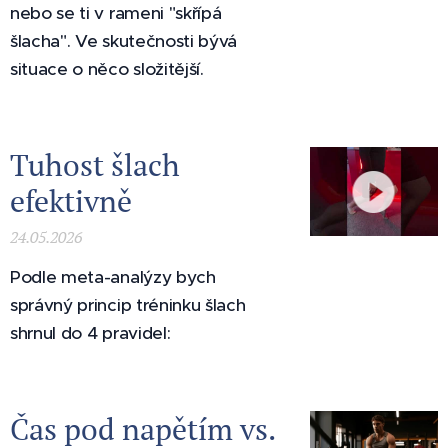
efektiv
nebo se ti v rameni "skřípá
ně
šlacha". Ve skutečnosti bývá
situace o něco složitější.
Tuhost šlach
efektivně
24.05.2026
Podle meta-analýzy bych
správný princip tréninku šlach
shrnul do 4 pravidel:
Čas pod napětím vs.