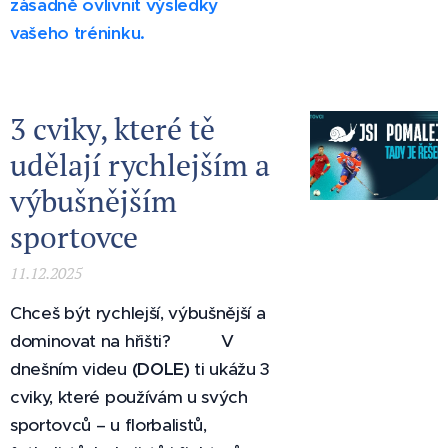
zásadně ovlivnit výsledky
vašeho tréninku.
3 cviky, které tě
udělají rychlejším a
výbušnějším
sportovce
11.12.2025
Chceš být rychlejší, výbušnější a
dominovat na hřišti? ⚡️🔥 V
dnešním videu
(DOLE)
ti ukážu 3
cviky, které používám u svých
sportovců – u florbalistů,