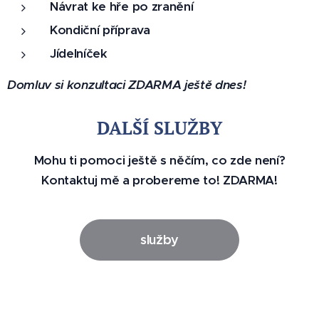
Návrat ke hře po zranění
Trénink
ový
Kondiční příprava
plán ti
Jídelníček
pomůž
Domluv si konzultaci ZDARMA ještě dnes!
e:
Získat
DALŠÍ SLUŽBY
větší
sílu a
Mohu ti pomoci ještě s něčím, co zde není?
výbušn
Kontaktuj mě a probereme to! ZDARMA!
ost na
hřišti
Lépe
služby
přenáš
et sílu
z fitka
do
florbal