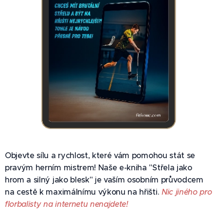
Objevte sílu a rychlost, které vám pomohou stát se
pravým herním mistrem! Naše e-kniha "Střela jako
hrom a silný jako blesk" je vaším osobním průvodcem
na cestě k maximálnímu výkonu na hřišti.
Nic jiného pro
florbalisty na internetu nenajdete!